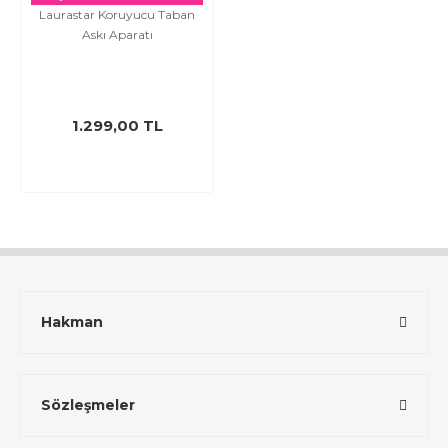
Şekillendirme
Aksesuarları
Laurastar Koruyucu Taban
Makineleri
Askı Aparatı
Erkek Bakım
Kitleri
1.299,00 TL
Hakman
Sözleşmeler