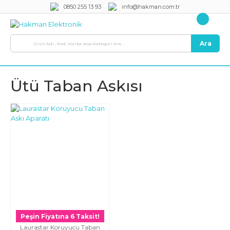
0850 255 13 93
info@hakman.com.tr
Ara
Ütü Taban Askısı
Peşin Fiyatına 6 Taksit!
Laurastar Koruyucu Taban