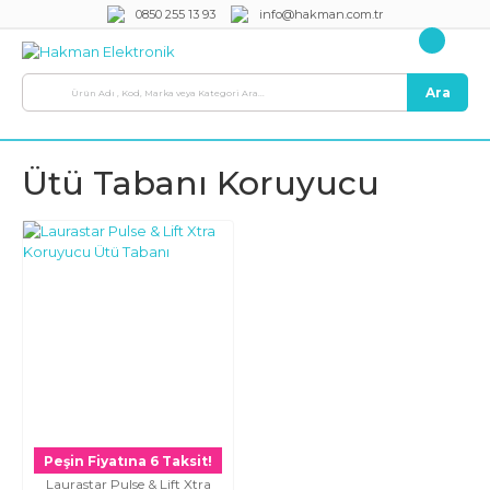
0850 255 13 93
info@hakman.com.tr
Ara
Ütü Tabanı Koruyucu
Peşin Fiyatına 6 Taksit!
Laurastar Pulse & Lift Xtra