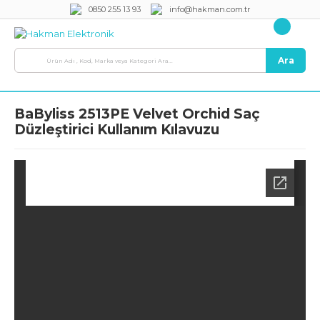
0850 255 13 93
info@hakman.com.tr
Ara
BaByliss 2513PE Velvet Orchid Saç
Düzleştirici Kullanım Kılavuzu