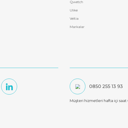
Qwetch
Ulike
Veltia
Markalar
0850 255 13 93
Müşteri hizmetleri hafta içi saa