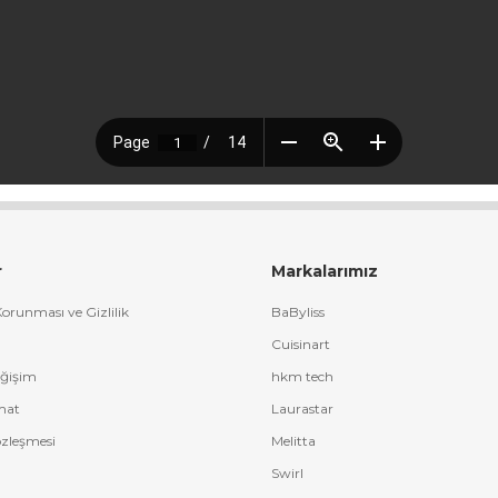
r
Markalarımız
 Korunması ve Gizlilik
BaByliss
Cuisinart
eğişim
hkm tech
mat
Laurastar
özleşmesi
Melitta
Swirl