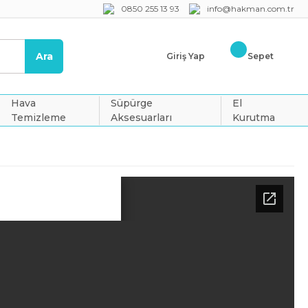
0850 255 13 93
info@hakman.com.tr
Ara
Giriş Yap
Sepet
Hava
Süpürge
El
Temizleme
Aksesuarları
Kurutma