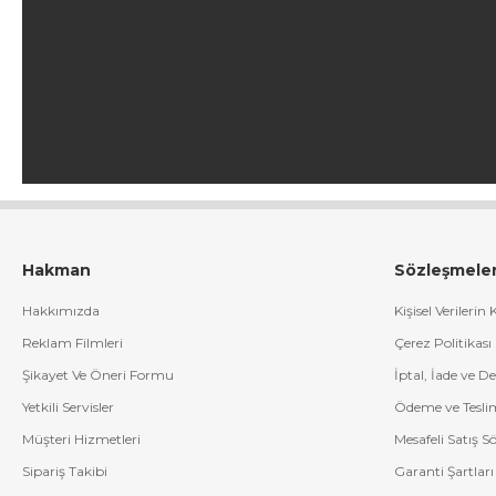
Hakman
Sözleşmele
Hakkımızda
Kişisel Verilerin
Reklam Filmleri
Çerez Politikası
Şikayet Ve Öneri Formu
İptal, İade ve D
Yetkili Servisler
Ödeme ve Tesli
Müşteri Hizmetleri
Mesafeli Satış S
Sipariş Takibi
Garanti Şartları