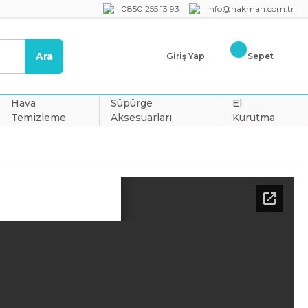
0850 255 13 93
info@hakman.com.tr
Ara
Giriş Yap
Sepet
Hava
Süpürge
El
Temizleme
Aksesuarları
Kurutma