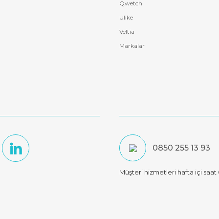
Qwetch
Ulike
Veltia
Markalar
0850 255 13 93
Müşteri hizmetleri hafta içi saa