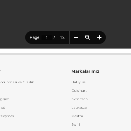
r
Markalarımız
 Korunması ve Gizlilik
BaByliss
Cuisinart
eğişim
hkm tech
mat
Laurastar
özleşmesi
Melitta
Swirl