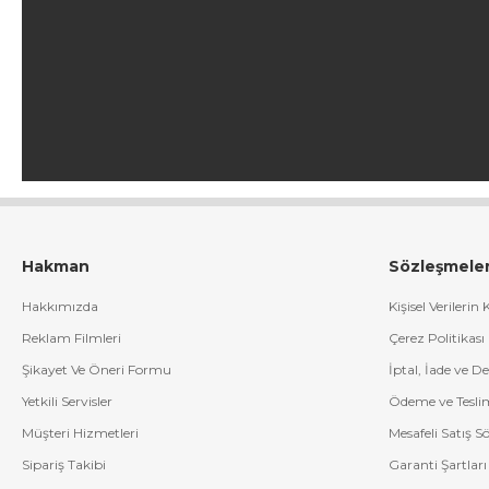
Hakman
Sözleşmele
Hakkımızda
Kişisel Verilerin
Reklam Filmleri
Çerez Politikası
Şikayet Ve Öneri Formu
İptal, İade ve D
Yetkili Servisler
Ödeme ve Tesli
Müşteri Hizmetleri
Mesafeli Satış S
Sipariş Takibi
Garanti Şartları