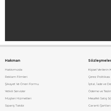
Hakman
Sözleşmele
Hakkımızda
Kişisel Verilerin
Reklam Filmleri
Çerez Politikası
Şikayet Ve Öneri Formu
İptal, İade ve D
Yetkili Servisler
Ödeme ve Tesli
Müşteri Hizmetleri
Mesafeli Satış S
Sipariş Takibi
Garanti Şartları