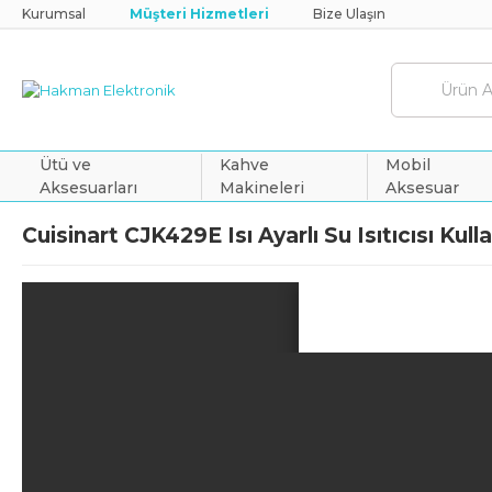
Kurumsal
Müşteri Hizmetleri
Bize Ulaşın
Ütü ve
Kahve
Mobil
Aksesuarları
Makineleri
Aksesuar
Cuisinart CJK429E Isı Ayarlı Su Isıtıcısı Kul