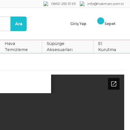
0850 255 13 93
info@hakman.com.tr
Ara
Giriş Yap
Sepet
Hava
Süpürge
El
Temizleme
Aksesuarları
Kurutma