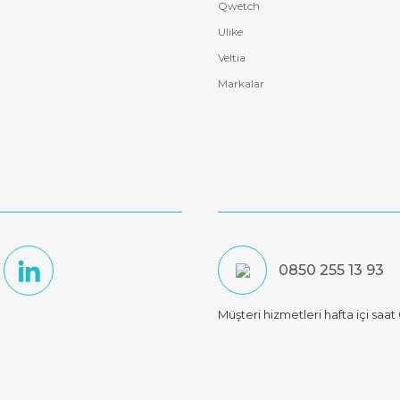
Qwetch
Ulike
Veltia
Markalar
0850 255 13 93
Müşteri hizmetleri hafta içi saa