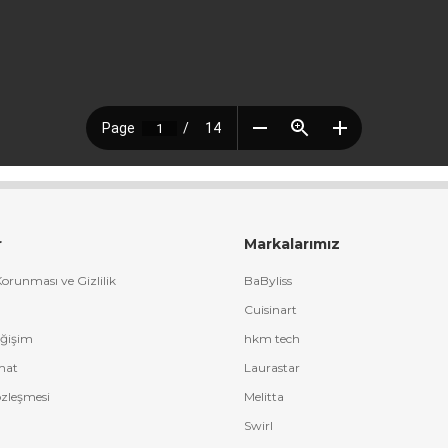
r
Markalarımız
 Korunması ve Gizlilik
BaByliss
Cuisinart
eğişim
hkm tech
mat
Laurastar
özleşmesi
Melitta
Swirl