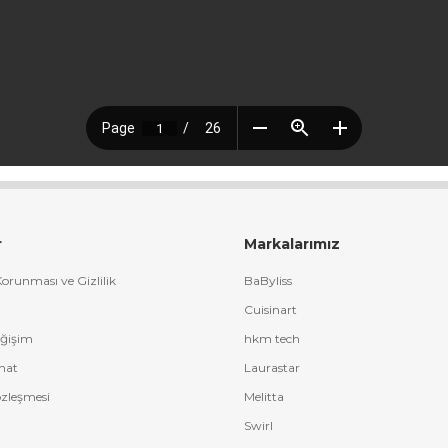
r
Markalarımız
 Korunması ve Gizlilik
BaByliss
Cuisinart
eğişim
hkm tech
mat
Laurastar
özleşmesi
Melitta
Swirl