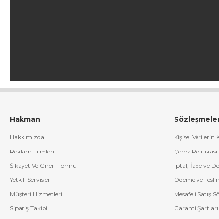
Hakman
Sözleşmele
Hakkımızda
Kişisel Verilerin
Reklam Filmleri
Çerez Politikası
Şikayet Ve Öneri Formu
İptal, İade ve D
Yetkili Servisler
Ödeme ve Tesli
Müşteri Hizmetleri
Mesafeli Satış S
Sipariş Takibi
Garanti Şartları