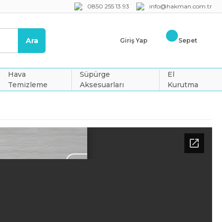
0850 255 13 93
info@hakman.com.tr
Ara
Giriş Yap
Sepet
Hava
Süpürge
El
Temizleme
Aksesuarları
Kurutma