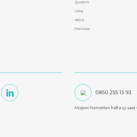
Qwetch
Ulike
Veltia
Markalar
0850 255 13 93
Müşteri hizmetleri hafta içi saa