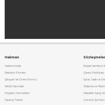
Hakman
Sözleşmele
Hakkımızda
Kişisel Verilerin
Reklam Filmleri
Çerez Politikası
Şikayet Ve Öneri Formu
İptal, İade ve D
Yetkili Servisler
Ödeme ve Tesli
Müşteri Hizmetleri
Mesafeli Satış S
Sipariş Takibi
Garanti Şartları