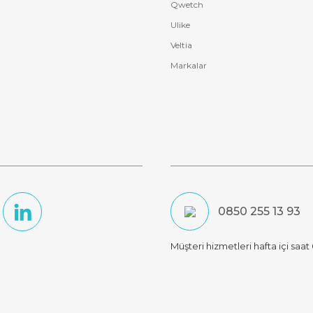
Qwetch
Ulike
Veltia
Markalar
0850 255 13 93
Müşteri hizmetleri hafta içi saa