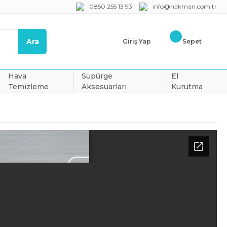
0850 255 13 93
info@hakman.com.tr
Ara
Giriş Yap
Sepet
Hava
Süpürge
El
Temizleme
Aksesuarları
Kurutma