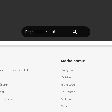
r
Markalarımız
 Korunması ve Gizlilik
BaByliss
Cuisinart
eğişim
hkm tech
mat
Laurastar
özleşmesi
Melitta
Swirl