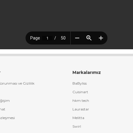
r
Markalarımız
 Korunması ve Gizlilik
BaByliss
Cuisinart
eğişim
hkm tech
mat
Laurastar
özleşmesi
Melitta
Swirl