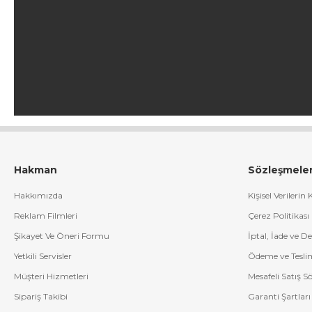
Hakman
Sözleşmele
Hakkımızda
Kişisel Verilerin
Reklam Filmleri
Çerez Politikası
Şikayet Ve Öneri Formu
İptal, İade ve D
Yetkili Servisler
Ödeme ve Tesli
Müşteri Hizmetleri
Mesafeli Satış S
Sipariş Takibi
Garanti Şartları