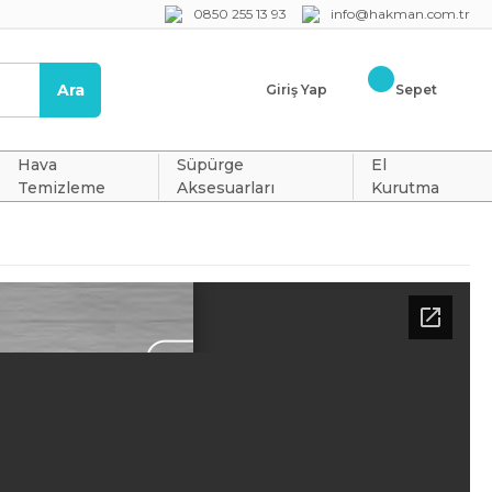
0850 255 13 93
info@hakman.com.tr
Ara
Giriş Yap
Sepet
Hava
Süpürge
El
Temizleme
Aksesuarları
Kurutma