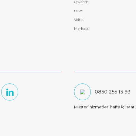
Qwetch
Ulike
Veltia
Markalar
0850 255 13 93
Müşteri hizmetleri hafta içi saa