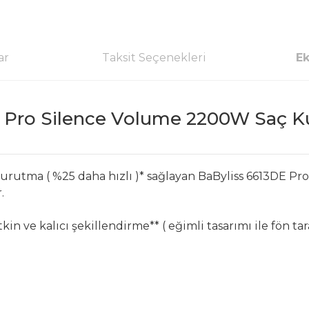
ar
Taksit Seçenekleri
Ek
E Pro Silence Volume 2200W Saç K
zlı kurutma ( %25 daha hızlı )* sağlayan BaByliss 6613D
.
kin ve kalıcı şekillendirme** ( eğimli tasarımı ile fön ta