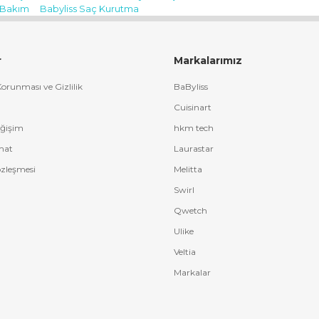
l Bakım
Babyliss Saç Kurutma
Yorum Yaz
r
Markalarımız
 Korunması ve Gizlilik
BaByliss
Cuisinart
eğişim
hkm tech
mat
Laurastar
özleşmesi
Melitta
Swirl
Qwetch
Ulike
Veltia
Markalar