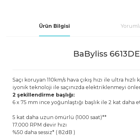
Ürün Bilgisi
Yoruml
BaByliss 6613D
Saçı koruyan 110km/s hava çıkış hızı ile ultra hı
iyonik teknoloji ile saçınızda elektriklenmeyi önler
2 şekillendirme başlığı:
6 x 75 mm ince yoğunlaştığı başlık ile 2 kat daha et
5 kat daha uzun ömürlü (1000 saat)**
17.000 RPM devir hızı
%50 daha sessiz* ( 82dB )