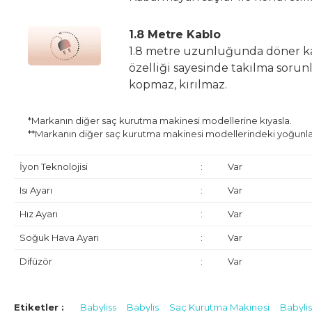
1.8 Metre Kablo
1.8 metre uzunluğunda döner ka
özelliği sayesinde takılma sorunl
kopmaz, kırılmaz.
*Markanın diğer saç kurutma makinesi modellerine kıyasla.
**Markanın diğer saç kurutma makinesi modellerindeki yoğunlaştırı
İyon Teknolojisi
:
Var
Isı Ayarı
:
Var
Hız Ayarı
:
Var
Soğuk Hava Ayarı
:
Var
Difüzör
:
Var
İthalatçı / Yetkili Temsilci / İfa Hizmet Sağlayıcı:
HAKMAN ELEK
Dikilitaş Mahallesi Emirhan Cad. Barbaros Plaza İş Merkezi No:113 
Etiketler :
Babyliss
Babylis
Saç Kurutma Makinesi
Babyli