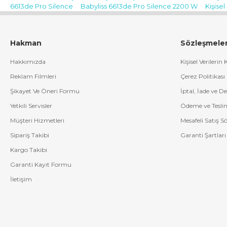
hakman@hs03.kep.tr, info@hakman.com.tr
6613de Pro Silence
Babyliss 6613de Pro Silence 2200 W
Kişise
CE Uygunluk Sembolü:
Menşei:
İtalya
Hakman
Sözleşmele
Hakkımızda
Kişisel Verilerin
Reklam Filmleri
Çerez Politikası
Şikayet Ve Öneri Formu
İptal, İade ve D
Yetkili Servisler
Ödeme ve Tesli
Müşteri Hizmetleri
Mesafeli Satış S
Sipariş Takibi
Garanti Şartları
Kargo Takibi
Garanti Kayıt Formu
İletişim