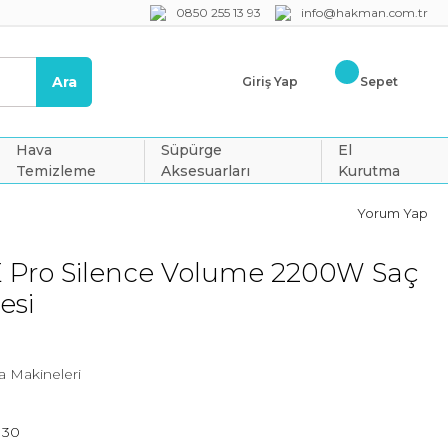
0850 255 13 93
info@hakman.com.tr
Ara
Giriş Yap
Sepet
Hava
Süpürge
El
Temizleme
Aksesuarları
Kurutma
Yorum Yap
E Pro Silence Volume 2200W Saç
esi
 Makineleri
130