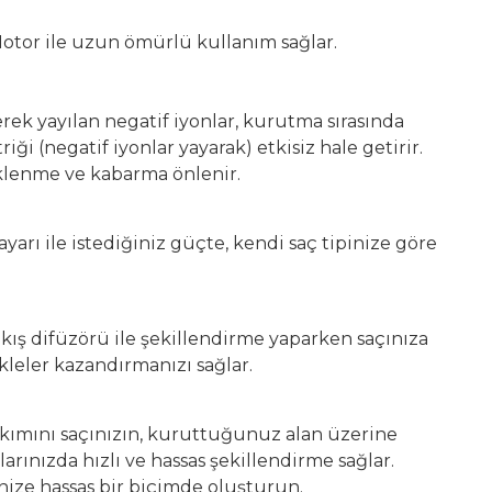
Motor ile uzun ömürlü kullanım sağlar.
erek yayılan negatif iyonlar, kurutma sırasında
riği (negatif iyonlar yayarak) etkisiz hale getirir.
iklenme ve kabarma önlenir.
ayarı ile istediğiniz güçte, kendi saç tipinize göre
kış difüzörü ile şekillendirme yaparken saçınıza
leler kazandırmanızı sağlar.
 akımını saçınızın, kuruttuğunuz alan üzerine
arınızda hızlı ve hassas şekillendirme sağlar.
inize hassas bir biçimde oluşturun.