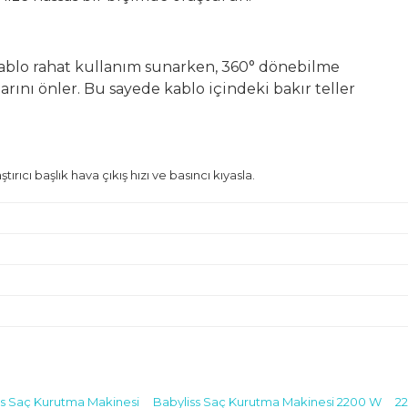
blo rahat kullanım sunarken, 360° dönebilme
arını önler. Bu sayede kablo içindeki bakır teller
cı başlık hava çıkış hızı ve basıncı kıyasla.
TRONİK SAN. VE TİC. A.Ş.
K.5 Beşiktaş / İSTANBUL
ss Saç Kurutma Makinesi
Babyliss Saç Kurutma Makinesi 2200 W
2
Bu ürüne ilk yorumu siz yapın!