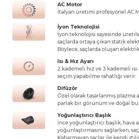
AC Motor
İtalyan üretimi profesyonel AC 
İyon Teknolojisi
İyon teknolojisi sayesinde üretil
saçlarda ortaya çıkan statik elekt
Böylece, saçlarda oluşan elektr
Isı & Hız Ayarı
2 kademeli hız ve 3 kademeli ısı 
seçim yapabilme rahatlığı verir.
Difüzör
Özel olarak tasarlanmış plazma a
parlak bir görünüm ve doğal buk
Yoğunlaştırıcı Başlık
İnce yoğunlaştırıcı başlık, hava
yoğunlaştırmasını sağlarken, saçl
Kabarmayan saçlar ile kendi stil