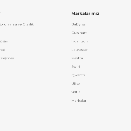
Yorum Yaz
r
Markalarımız
 Korunması ve Gizlilik
BaByliss
Cuisinart
eğişim
hkm tech
mat
Laurastar
özleşmesi
Melitta
Swirl
Qwetch
Ulike
Veltia
Markalar