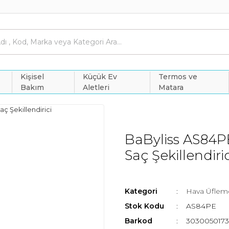
Kişisel
Küçük Ev
Termos ve
Bakım
Aletleri
Matara
BaByliss AS84P
Saç Şekillendiric
Kategori
Hava Üflemeli
Stok Kodu
AS84PE
Barkod
3030050173