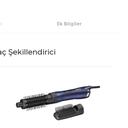
i
Ek Bilgiler
 Şekillendirici