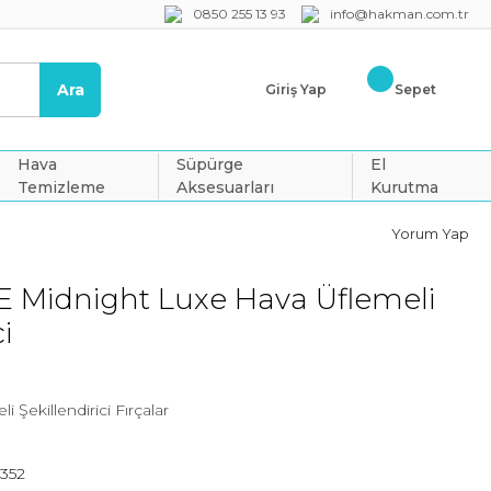
0850 255 13 93
info@hakman.com.tr
Ara
Giriş Yap
Sepet
Hava
Süpürge
El
Temizleme
Aksesuarları
Kurutma
Yorum Yap
E Midnight Luxe Hava Üflemeli
i
 Şekillendirici Fırçalar
352