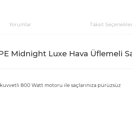
Yorumlar
Taksit Seçenekler
E Midnight Luxe Hava Üflemeli Saç
en kuvvetli 800 Watt motoru ile saçlarınıza pürüzsüz