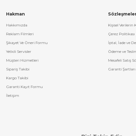
CE Uygunluk Sembolü:
Hakman
Sözleşmele
Menşei:
Çin Halk Cumhuriyeti
Hakkımızda
Kişisel Verilerin
Reklam Filmleri
Çerez Politikası
Şikayet Ve Öneri Formu
İptal, İade ve D
Yetkili Servisler
Ödeme ve Tesli
Müşteri Hizmetleri
Mesafeli Satış S
Sipariş Takibi
Garanti Şartları
Kargo Takibi
Garanti Kayıt Formu
İletişim