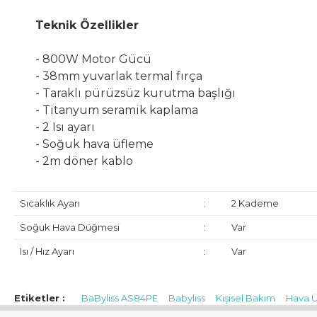
Teknik Özellikler
- 800W Motor Gücü
- 38mm yuvarlak termal fırça
- Taraklı pürüzsüz kurutma başlığı
- Titanyum seramik kaplama
- 2 Isı ayarı
- Soğuk hava üfleme
- 2m döner kablo
Sıcaklık Ayarı
:
2 Kademe
Soğuk Hava Düğmesi
:
Var
Isı / Hız Ayarı
:
Var
İthalatçı / Yetkili Temsilci / İfa Hizmet Sağlayıcı:
HAKMAN ELEK
Dikilitaş Mahallesi Emirhan Cad. Barbaros Plaza İş Merkezi No:113 
Etiketler :
BaByliss AS84PE
Babyliss
Kişisel Bakım
Hava Ü
hakman@hs03.kep.tr, info@hakman.com.tr