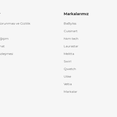
Yorum Yaz
r
Markalarımız
 Korunması ve Gizlilik
BaByliss
bilirsiniz
Cuisinart
eğişim
hkm tech
mat
Laurastar
özleşmesi
Melitta
Swirl
Qwetch
Ulike
Veltia
Markalar