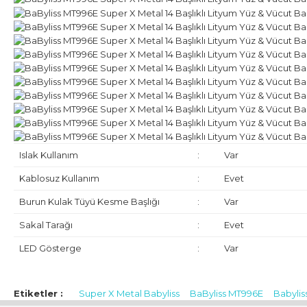
Islak Kullanım
:
Var
Kablosuz Kullanım
:
Evet
Burun Kulak Tüyü Kesme Başlığı
:
Var
Sakal Tarağı
:
Evet
LED Gösterge
:
Var
İthalatçı / Yetkili Temsilci / İfa Hizmet Sağlayıcı:
HAKMAN ELEK
Dikilitaş Mahallesi Emirhan Cad. Barbaros Plaza İş Merkezi No:113 
Etiketler :
Super X Metal Babyliss
BaByliss MT996E
Babylis
hakman@hs03.kep.tr, info@hakman.com.tr