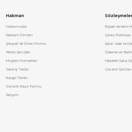
CE Uygunluk Sembolü:
Ürün Görselinde Bulunuyor
Hakman
Sözleşmele
Menşei:
Çin Halk Cumhuriyeti
Paket Görselleri:
Hakkımızda
Kişisel Verilerin
Görsellerin üzerine tıklayarak daha büyük çözünürlükte görüntüleye
Reklam Filmleri
Çerez Politikası
Şikayet Ve Öneri Formu
İptal, İade ve D
Yetkili Servisler
Ödeme ve Tesli
Müşteri Hizmetleri
Mesafeli Satış S
Sipariş Takibi
Garanti Şartları
Kargo Takibi
Garanti Kayıt Formu
İletişim