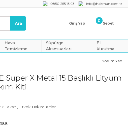
0850 255 13 93
info@hakman.com.tr
0
Ara
Giriş Yap
Sepet
Hava
Süpürge
El
Temizleme
Aksesuarları
Kurutma
Yorum Yap
 Super X Metal 15 Başlıklı Lityum
ım Kiti
 6 Taksit
,
Erkek Bakım Kitleri
5388