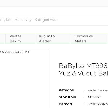
Kişisel
Küçük Ev
Termos ve
Bakım
Aletleri
Matara
BaByliss MT996E
Yüz & Vücut Bak
Kategori
Vade Farksız
Stok Kodu
MT996E
Barkod
303005016