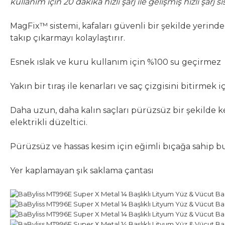
kullanım için 20 dakika hızlı şarj ile gelişmiş hızlı şarj s
MagFix™ sistemi, kafaları güvenli bir şekilde yerind
takıp çıkarmayı kolaylaştırır.
Esnek ıslak ve kuru kullanım için %100 su geçirmez
Yakın bir tıraş ile kenarları ve saç çizgisini bitirmek i
Daha uzun, daha kalın saçları pürüzsüz bir şekilde k
elektrikli düzeltici.
Pürüzsüz ve hassas kesim için eğimli bıçağa sahip b
Yer kaplamayan şık saklama çantası