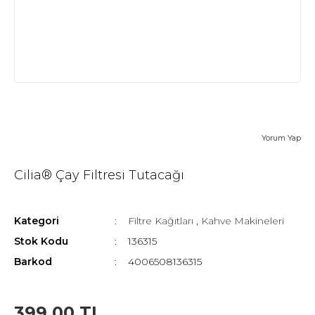
Yorum Yap
Cilia® Çay Filtresi Tutacağı
Kategori
Filtre Kağıtları
,
Kahve Makineleri
Stok Kodu
136315
Barkod
4006508136315
399,00 TL