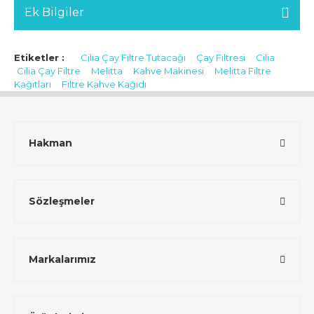
Ek Bilgiler
Etiketler :
Cilia Çay Filtre Tutacağı
Çay Filtresi
Cilia
Cilia Çay Filtre
Melitta
Kahve Makinesi
Melitta Filtre
Kağıtları
Filtre Kahve Kağıdı
Hakman
Sözleşmeler
Markalarımız