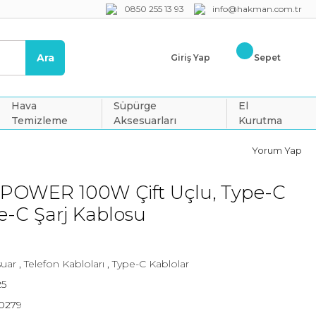
0850 255 13 93
info@hakman.com.tr
Ara
Giriş Yap
Sepet
Hava
Süpürge
El
Temizleme
Aksesuarları
Kurutma
Yorum Yap
POWER 100W Çift Uçlu, Type-C
e-C Şarj Kablosu
suar
,
Telefon Kabloları
,
Type-C Kablolar
5
0279