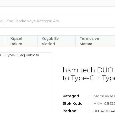
Kişisel
Küçük Ev
Termos ve
Bakım
Aletleri
Matara
hkm tech DUO 
to Type-C + Typ
Kategori
Mobil Akse
Stok Kodu
HKM-CB632
Barkod
868479084