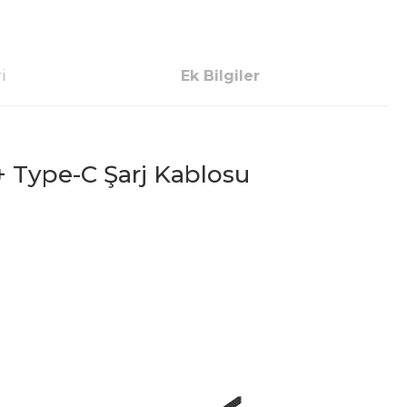
i
Ek Bilgiler
 Type-C Şarj Kablosu