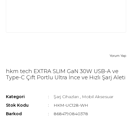
Yorum Yap
hkm tech EXTRA SLIM GaN 30W USB-A ve
Type-C Çift Portlu Ultra İnce ve Hızlı Şarj Aleti
Kategori
Şarj Cihazları
,
Mobil Aksesuar
Stok Kodu
HKM-UC128-WH
Barkod
8684790840378