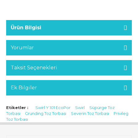
Ürün Bilgisi
Yorumlar
Taksit Seçenekleri
Ek Bilgiler
Etiketler :
Swirl Y 101 EcoPor
Swirl
Süpürge Toz
Torbası
Grunding Toz Torbası
Severin Toz Torbası
Privileg
Toz Torbası