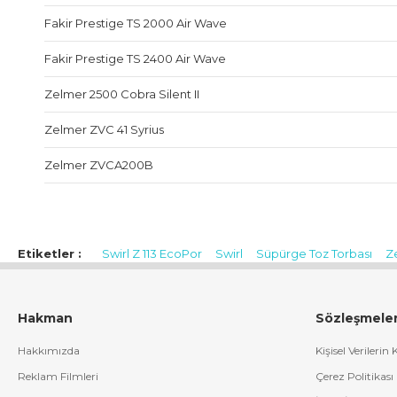
Fakir Prestige TS 2000 Air Wave
Fakir Prestige TS 2400 Air Wave
Zelmer 2500 Cobra Silent II
Zelmer ZVC 41 Syrius
Zelmer ZVCA200B
İthalatçı / Yetkili Temsilci / İfa Hizmet Sağlayıcı:
HAKMAN ELEK
Dikilitaş Mahallesi Emirhan Cad. Barbaros Plaza İş Merkezi No:113 
Etiketler :
Swirl Z 113 EcoPor
Swirl
Süpürge Toz Torbası
Z
hakman@hs03.kep.tr, info@hakman.com.tr
CE Uygunluk Sembolü:
Ürün Görselinde Bulunmuyor
Hakman
Sözleşmele
Menşei:
Almanya
Paket Görselleri:
Hakkımızda
Kişisel Verilerin
Görsellerin üzerine tıklayarak daha büyük çözünürlükte görüntüleye
Reklam Filmleri
Çerez Politikası