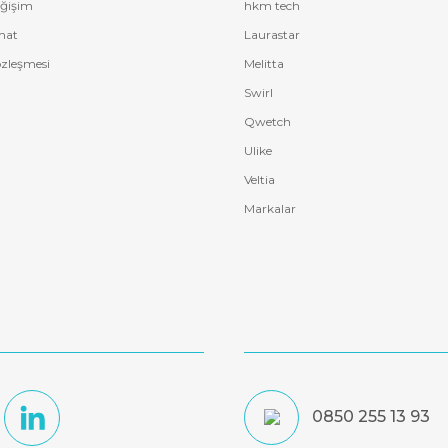
eğişim
hkm tech
mat
Laurastar
özleşmesi
Melitta
Swirl
Qwetch
Ulike
Veltia
Markalar
0850 255 13 93