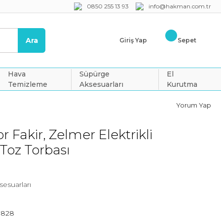
0850 255 13 93
info@hakman.com.tr
Ara
Giriş Yap
Sepet
Hava
Süpürge
El
Temizleme
Aksesuarları
Kurutma
Yorum Yap
r Fakir, Zelmer Elektrikli
 Toz Torbası
esuarları
7828