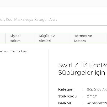
Kişisel
Küçük Ev
Termos ve
Bakım
Aletleri
Matara
Swirl Z 113 EcoPo
Süpürgeler için
Kategori
Süpürge Aks
Stok Kodu
Z 113/4
Barkod
400650819