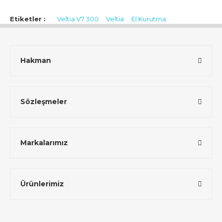
Etiketler :
Veltia V7 300
Veltia
El Kurutma
Hakman
Sözleşmeler
Markalarımız
Ürünlerimiz