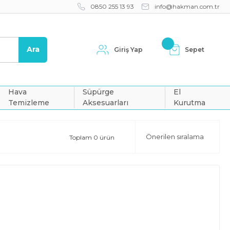
0850 255 13 93
info@hakman.com.tr
Ara
Giriş Yap
Sepet
Hava
Süpürge
El
Temizleme
Aksesuarları
Kurutma
Toplam 0 ürün