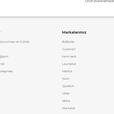
Ürün Bulunamadı
r
Markalarımız
 Korunması ve Gizlilik
BaByliss
Cuisinart
eğişim
hkm tech
mat
Laurastar
özleşmesi
Melitta
Swirl
Qwetch
Ulike
Veltia
Markalar