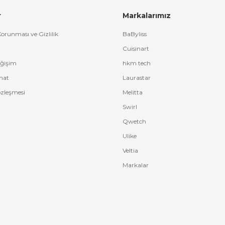
r
Markalarımız
 Korunması ve Gizlilik
BaByliss
Cuisinart
eğişim
hkm tech
mat
Laurastar
özleşmesi
Melitta
Swirl
Qwetch
Ulike
Veltia
Markalar