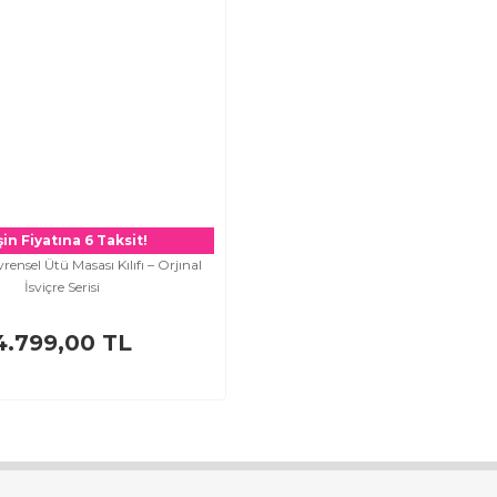
in Fiyatına 6 Taksit!
rensel Ütü Masası Kılıfı – Orjınal
İsviçre Serisi
4.799,00 TL