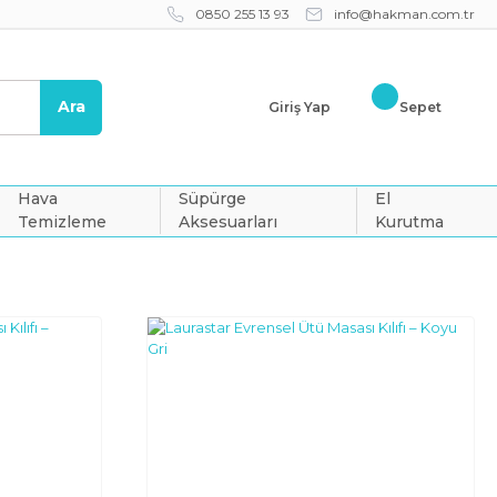
0850 255 13 93
info@hakman.com.tr
Ara
Giriş Yap
Sepet
Hava
Süpürge
El
Temizleme
Aksesuarları
Kurutma