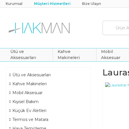
Kurumsal
Müşteri Hizmetleri
Bize Ulaşın
Ütü ve
Kahve
Mobil
Aksesuarları
Makineleri
Aksesuar
Lauras
Ütü ve Aksesuarları
Kahve Makineleri
Mobil Aksesuar
Kişisel Bakım
Küçük Ev Aletleri
Termos ve Matara
Hava Temizleme