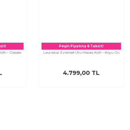
sit!
Peşin Fiyatına 6 Taksit!
lıfı – Glasses
Laurastar Evrensel Ütü Masası Kılıfı – Koyu Gri
L
4.799,00 TL