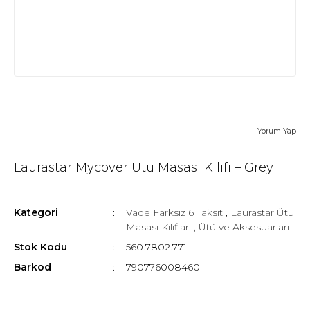
Yorum Yap
Laurastar Mycover Ütü Masası Kılıfı – Grey
Kategori
Vade Farksız 6 Taksit
,
Laurastar Ütü
Masası Kılıfları
,
Ütü ve Aksesuarları
Stok Kodu
560.7802.771
Barkod
790776008460