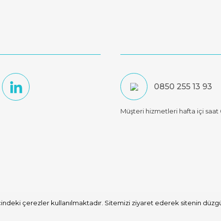
0850 255 13 93
Müşteri hizmetleri hafta içi saa
indeki çerezler kullanılmaktadır. Sitemizi ziyaret ederek sitenin düzgün
ile
ideasoft
e-