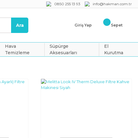
0850 255 13 93
info@hakman.com.tr
Ara
Giriş Yap
Sepet
Hava
Süpürge
El
Temizleme
Aksesuarları
Kurutma