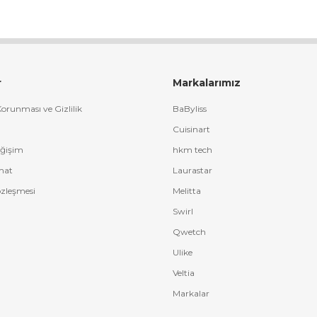
r
Markalarımız
 Korunması ve Gizlilik
BaByliss
Cuisinart
eğişim
hkm tech
mat
Laurastar
özleşmesi
Melitta
Swirl
Qwetch
Ulike
Veltia
Markalar