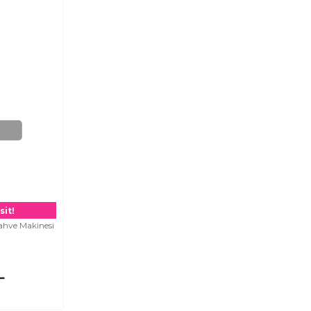
sit!
Kahve Makinesi
L