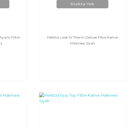
Stokta Yok
arlı) Filtre
Melitta Look IV Therm Deluxe Filtre Kahve
az
Makinesi Siyah