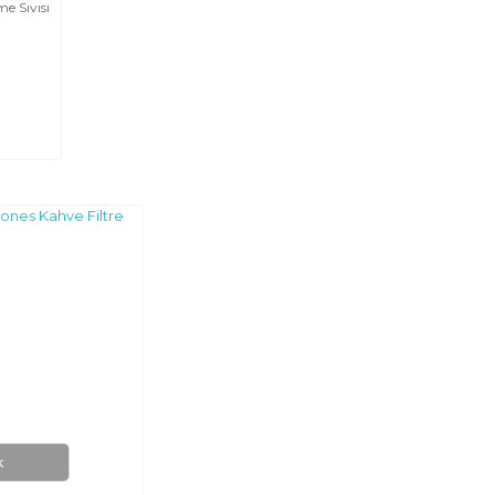
e Sıvısı
k