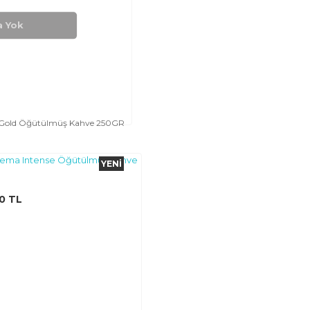
a Yok
a Gold Öğütülmüş Kahve 250GR
YENI
0 TL