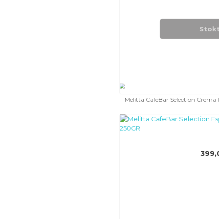
Stok
Melitta CafeBar Selection Crem
399,