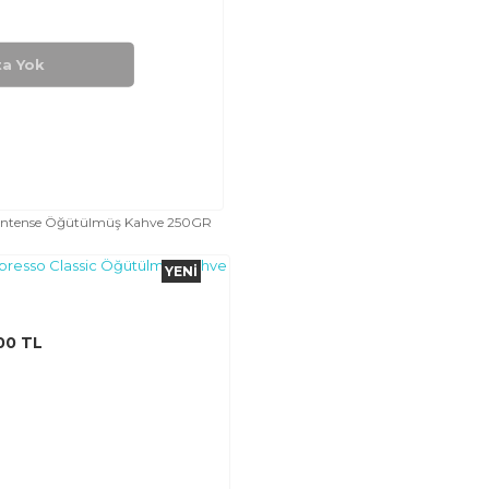
ta Yok
a Intense Öğütülmüş Kahve 250GR
YENI
00 TL