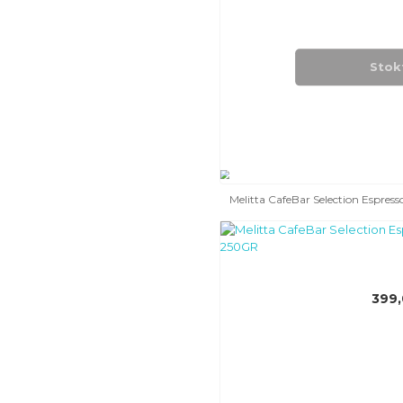
Stok
Melitta CafeBar Selection Espre
399,