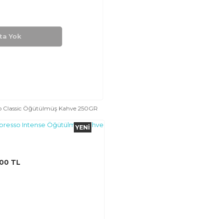
ta Yok
sso Classic Öğütülmüş Kahve 250GR
YENI
00 TL