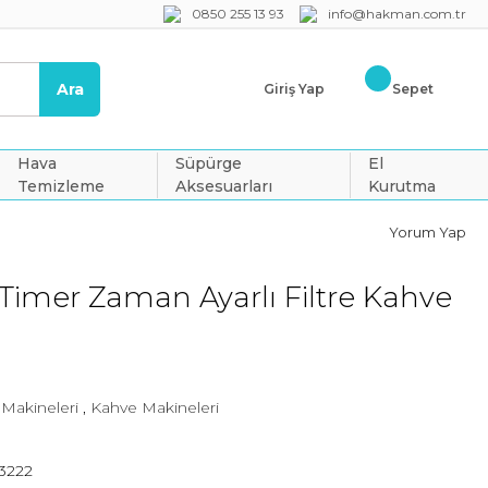
0850 255 13 93
info@hakman.com.tr
Ara
Giriş Yap
Sepet
Hava
Süpürge
El
Temizleme
Aksesuarları
Kurutma
Yorum Yap
Timer Zaman Ayarlı Filtre Kahve
 Makineleri
,
Kahve Makineleri
3222