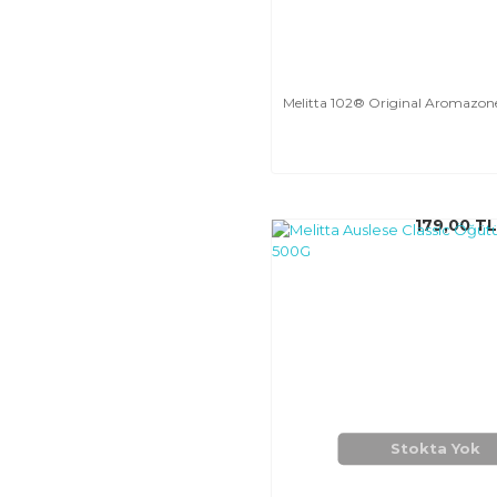
Melitta 102® Original Aromazones
179,00 TL
Stokta Yok