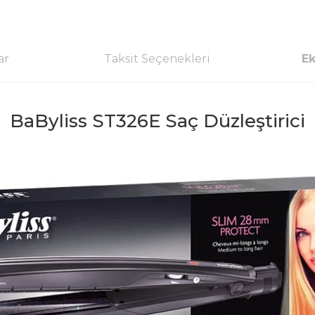
ar
Taksit Seçenekleri
Ek
BaByliss ST326E Saç Düzleştirici