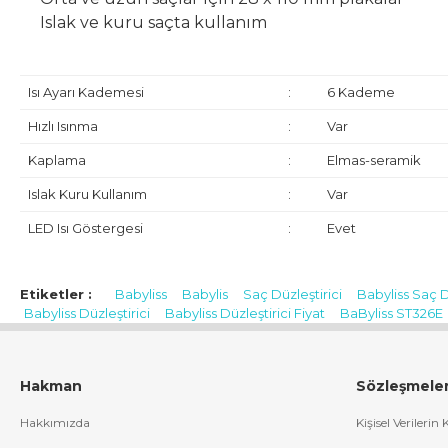
Islak ve kuru saçta kullanım
Isı Ayarı Kademesi
:
6 Kademe
Hızlı Isınma
:
Var
Kaplama
:
Elmas-seramik
Islak Kuru Kullanım
:
Var
LED Isı Göstergesi
:
Evet
İthalatçı / Yetkili Temsilci / İfa Hizmet Sağlayıcı:
HAKMAN ELEK
Dikilitaş Mahallesi Emirhan Cad. Barbaros Plaza İş Merkezi No:113 
Etiketler :
Babyliss
Babylis
Saç Düzleştirici
Babyliss Saç D
hakman@hs03.kep.tr, info@hakman.com.tr
Babyliss Düzleştirici
Babyliss Düzleştirici Fiyat
BaByliss ST326E
CE Uygunluk Sembolü:
Menşei:
Çin Halk Cumhuriyeti
Hakman
Sözleşmele
Hakkımızda
Kişisel Verilerin