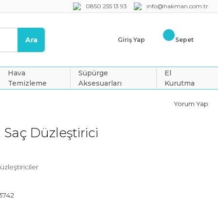
0850 255 13 93
info@hakman.com.tr
Ara
Giriş Yap
Sepet
Hava
Süpürge
El
Temizleme
Aksesuarları
Kurutma
Yorum Yap
Saç Düzleştirici
zleştiriciler
3742