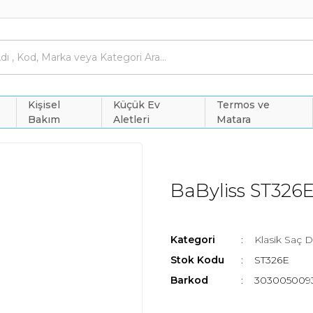
Kişisel
Küçük Ev
Termos ve
Bakım
Aletleri
Matara
BaByliss ST326E 
Kategori
Klasik Saç Dü
Stok Kodu
ST326E
Barkod
303005009