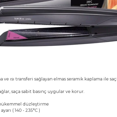
 ısı transferi sağlayan elmas seramik kaplama ile saçla
ğlar, saça sabit basınç uygular ve korur.
e mükemmel düzleştirme
ayarı ( 140 - 235°C )