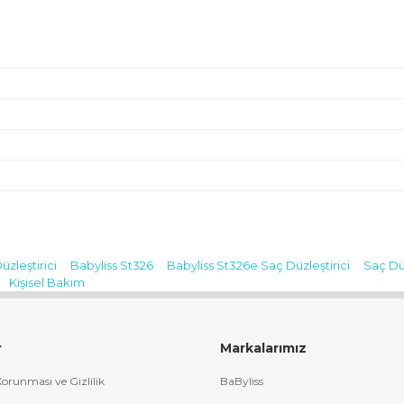
TRONİK SAN. VE TİC. A.Ş.
K.5 Beşiktaş / İSTANBUL
üzleştirici
Babyliss St326
Babyliss St326e Saç Düzleştirici
Saç Düz
Bu ürüne ilk yorumu siz yapın!
Kişisel Bakım
Yorum Yaz
r
Markalarımız
 Korunması ve Gizlilik
BaByliss