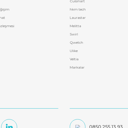
Cuisinart
eğişim
hkm tech
mat
Laurastar
özleşmesi
Melitta
Swirl
Qwetch
Ulike
Veltia
Markalar
0850 255 13 93