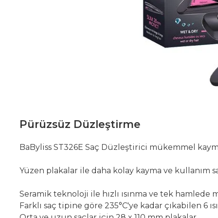
Pürüzsüz Düzleştirme
BaByliss ST326E Saç Düzleştirici mükemmel kayma ve
Yüzen plakalar ile daha kolay kayma ve kullanım sa
Seramik teknoloji ile hızlı ısınma ve tek hamled
Farklı saç tipine göre 235°C'ye kadar çıkabilen 6 ısı 
Orta ve uzun saçlar için 28 x 110 mm plakalar