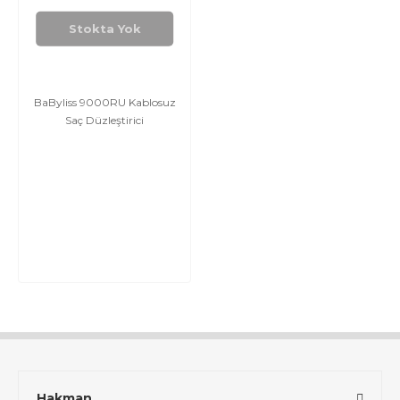
Stokta Yok
BaByliss 9000RU Kablosuz
Saç Düzleştirici
Hakman