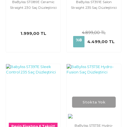
BaByliss ST089E Ceramic
BaByliss ST391E Salon
Straight 230 Saç Düzleştirici
Straight 235 Saç Düzleştirici
4.899,00 TL
1.999,00 TL
%8
4.499,00 TL
Stokta Yok
BaByliss ST573E Hydro-
Peşin Fiyatına 6 Taksit!