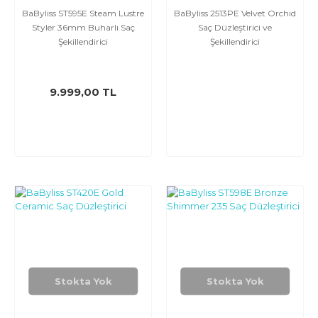
BaByliss ST595E Steam Lustre
BaByliss 2513PE Velvet Orchid
Styler 36mm Buharlı Saç
Saç Düzleştirici ve
Şekillendirici
Şekillendirici
9.999,00 TL
Stokta Yok
Stokta Yok