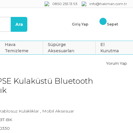
0850 255 13 93
info@hakman.com.tr
Ara
Giriş Yap
Sepet
Hava
Süpürge
El
Temizleme
Aksesuarları
Kurutma
Yorum Yap
SE Kulaküstü Bluetooth
ık
Kablosuz Kulaklıklar
,
Mobil Aksesuar
BT-BK
0330