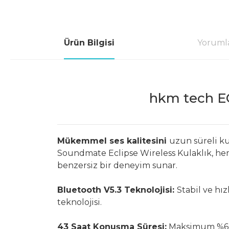
Ürün Bilgisi
Yoruml
hkm tech EC
Mükemmel ses kalitesini
uzun süreli k
Soundmate Eclipse Wireless Kulaklık, h
benzersiz bir deneyim sunar.
Bluetooth V5.3 Teknolojisi:
Stabil ve hız
teknolojisi.
43 Saat Konuşma Süresi:
Maksimum %60 s