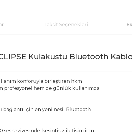
ar
Taksit Seçenekleri
Ek
LIPSE Kulaküstü Bluetooth Kablo
ullanım konforuyla birleştiren hkm
em profesyonel hem de günlük kullanımda
lı bağlantı için en yeni nesil Bluetooth
es seviyesinde, kesintisiz iletişim için