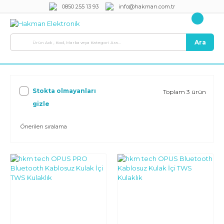
0850 255 13 93
info@hakman.com.tr
Ara
Stokta olmayanları
Toplam 3 ürün
gizle