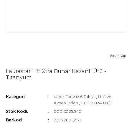
Yorum Yap
Laurastar Lift Xtra Buhar Kazanlı Ütü -
Titanyum
Kategori
Vade Farksız 6 Taksit
,
Ütü ve
Aksesuarları
,
LIFT XTRA ÜTÜ
Stok Kodu
000.0325.540
Barkod
790776013570