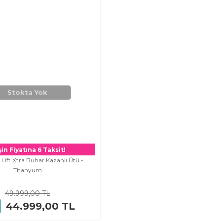
Stokta Yok
in Fiyatına 6 Taksit!
 Lift Xtra Buhar Kazanlı Ütü -
Titanyum
49.999,00 TL
44.999,00 TL