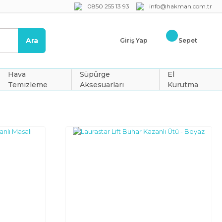
0850 255 13 93
info@hakman.com.tr
Ara
Giriş Yap
Sepet
Hava
Süpürge
El
Temizleme
Aksesuarları
Kurutma