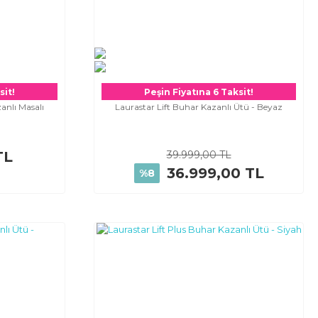
sit!
Peşin Fiyatına 6 Taksit!
nlı Masalı
Laurastar Lift Buhar Kazanlı Ütü - Beyaz
TL
39.999,00 TL
36.999,00 TL
%8