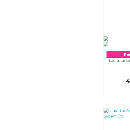
Peş
Laurastar Li
4