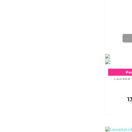
Peş
Laurastar
1