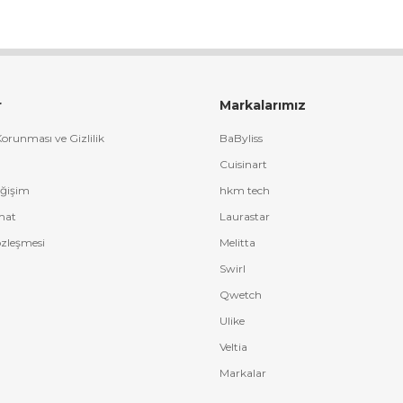
r
Markalarımız
 Korunması ve Gizlilik
BaByliss
Cuisinart
eğişim
hkm tech
mat
Laurastar
özleşmesi
Melitta
Swirl
Qwetch
Ulike
Veltia
Markalar