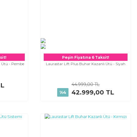
sit!
Peşin Fiyatına 6 Taksit!
lı Ütü - Pembe
Laurastar Lift Plus Buhar Kazanlı Ütü - Siyah
TL
44.999,00 TL
42.999,00 TL
%4