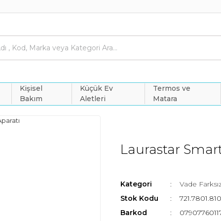
Kişisel
Küçük Ev
Termos ve
Bakım
Aletleri
Matara
Laurastar Smar
Kategori
Vade Farksız
Stok Kodu
721.7801.81
Barkod
0790776011