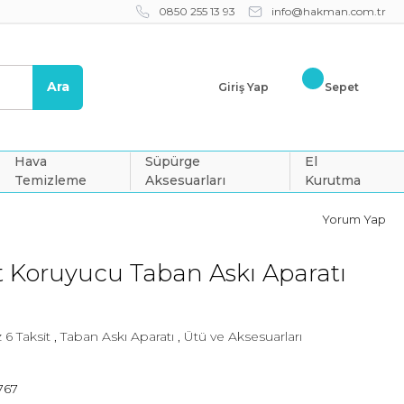
0850 255 13 93
info@hakman.com.tr
Ara
Giriş Yap
Sepet
Hava
Süpürge
El
Temizleme
Aksesuarları
Kurutma
Yorum Yap
t Koruyucu Taban Askı Aparatı
 6 Taksit
,
Taban Askı Aparatı
,
Ütü ve Aksesuarları
0
767