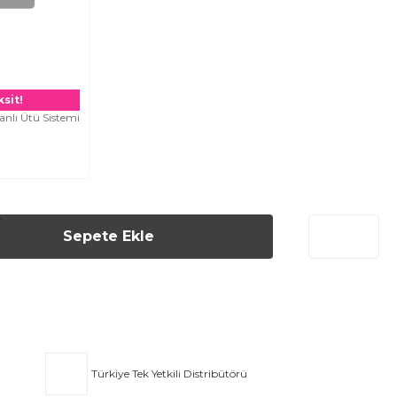
sit!
nlı Ütü Sistemi
L
Sepete Ekle
Türkiye Tek Yetkili Distribütörü