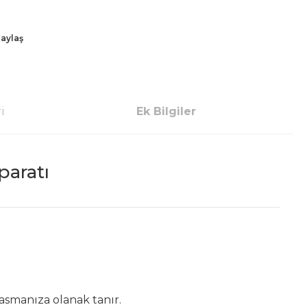
aylaş
i
Ek Bilgiler
paratı
asmanıza olanak tanır.