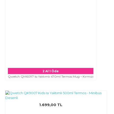
2 Al 1 Öde
Qwetch QM6097 Isı Yalıtımlı 470ml Termos Mug – Kırmızı
1.699,00 TL