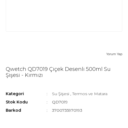
Yorum Yap
Qwetch QD7019 Çiçek Desenli 500ml Su
Şişesi - Kırmızı
Kategori
Su Şişesi
,
Termos ve Matara
Stok Kodu
QD7019
Barkod
3700735970193