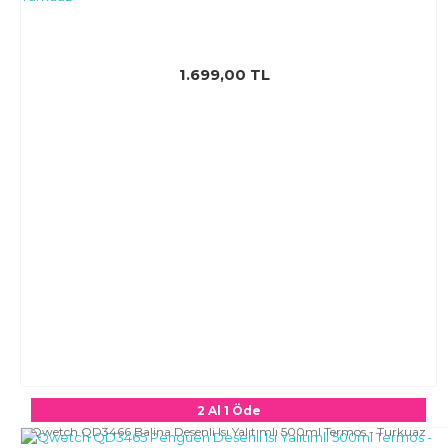
1.699,00 TL
2 Al 1 Öde
Qwetch QD3466 Balina Desenli Isı Yalıtımlı 500ml Termos - Turkuaz