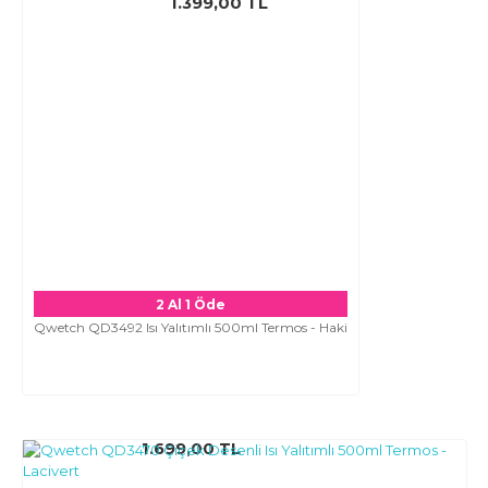
1.399,00 TL
2 Al 1 Öde
Qwetch QD3492 Isı Yalıtımlı 500ml Termos - Haki
1.699,00 TL