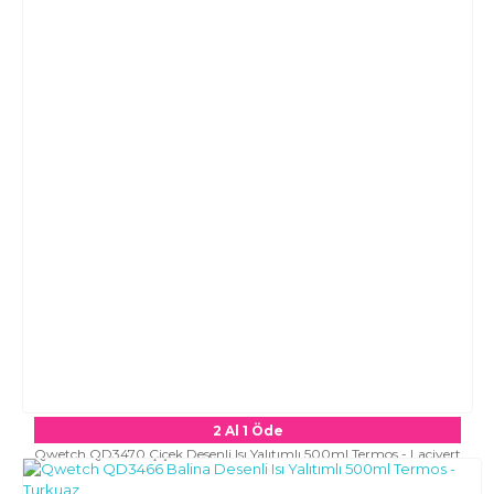
2 Al 1 Öde
Qwetch QD3470 Çiçek Desenli Isı Yalıtımlı 500ml Termos - Lacivert