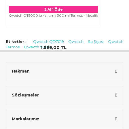
2 Al 1 Öde
Qwetch QT5000 Isı Yalıtımlı 300 ml Termos - Metalik
Etiketler :
Qwetch QD7019
Qwetch
Su Şişesi
Qwetch
Termos
Qwecth Suluk
1.599,00 TL
Hakman
Sözleşmeler
Markalarımız