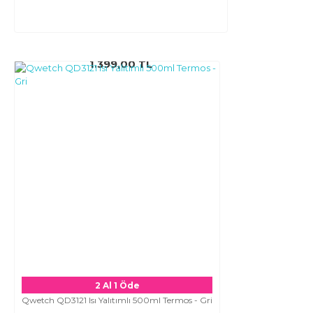
1.399,00 TL
2 Al 1 Öde
Qwetch QD3121 Isı Yalıtımlı 500ml Termos - Gri