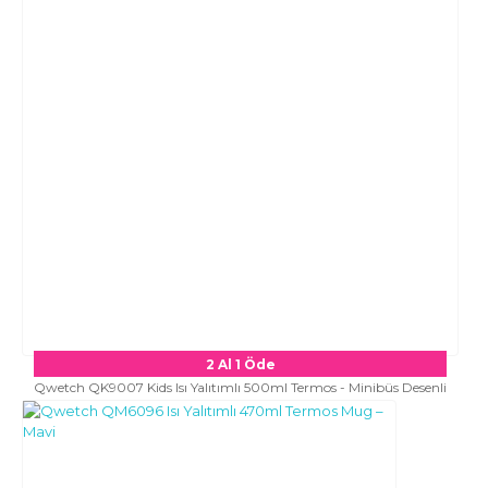
2 Al 1 Öde
Qwetch QK9007 Kids Isı Yalıtımlı 500ml Termos - Minibüs Desenli