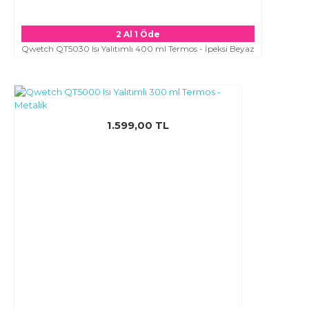
2 Al 1 Öde
Qwetch QT5030 Isı Yalıtımlı 400 ml Termos - İpeksi Beyaz
1.599,00 TL