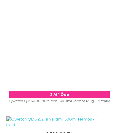
2 Al 1 Öde
Qwetch QM6000 Isı Yalıtımlı 470ml Termos Mug - Metalik