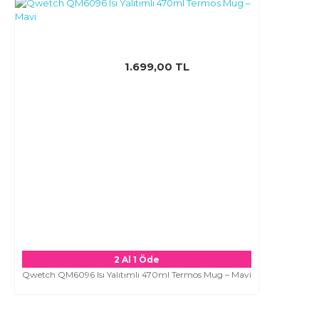
1.699,00 TL
2 Al 1 Öde
Qwetch QM6096 Isı Yalıtımlı 470ml Termos Mug – Mavi