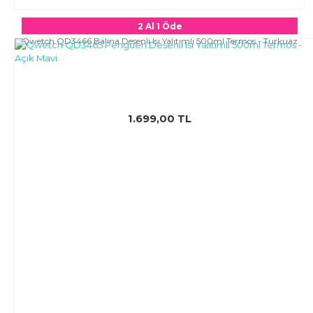
2 Al 1 Öde
Qwetch QD3466 Balina Desenli Isı Yalıtımlı 500ml Termos - Turkuaz
1.699,00 TL