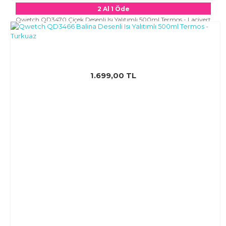
2 Al 1 Öde
Qwetch QD3470 Çiçek Desenli Isı Yalıtımlı 500ml Termos - Lacivert
1.699,00 TL