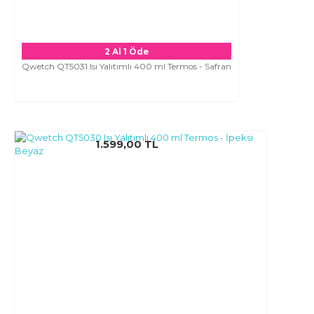
2 Al 1 Öde
Qwetch QT5031 Isı Yalıtımlı 400 ml Termos - Safran
1.599,00 TL