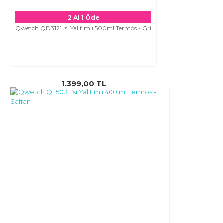
2 Al 1 Öde
Qwetch QD3121 Isı Yalıtımlı 500ml Termos - Gri
1.399,00 TL