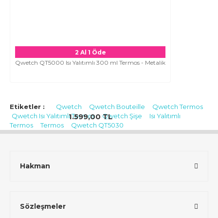
2 Al 1 Öde
Qwetch QT5000 Isı Yalıtımlı 300 ml Termos - Metalik
Etiketler :
Qwetch
Qwetch Bouteille
Qwetch Termos
Qwetch Isı Yalıtımlı Termos
Qwetch Şişe
Isı Yalıtımlı
1.599,00 TL
Termos
Termos
Qwetch QT5030
Hakman
Sözleşmeler