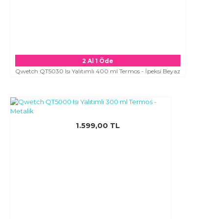
2 Al 1 Öde
Qwetch QT5030 Isı Yalıtımlı 400 ml Termos - İpeksi Beyaz
1.599,00 TL