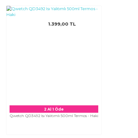
1.399,00 TL
2 Al 1 Öde
Qwetch QD3492 Isı Yalıtımlı 500ml Termos - Haki