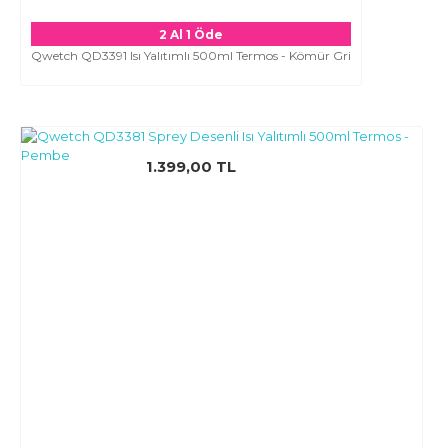
2 Al 1 Öde
Qwetch QD3391 Isı Yalıtımlı 500ml Termos - Kömür Gri
1.399,00 TL