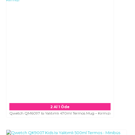
2 Al 1 Öde
Qwetch QM6097 Isı Yalıtımlı 470ml Termos Mug – Kırmızı