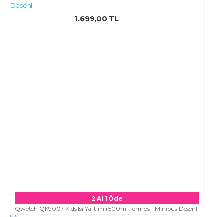
1.699,00 TL
2 Al 1 Öde
Qwetch QK9007 Kids Isı Yalıtımlı 500ml Termos - Minibüs Desenli