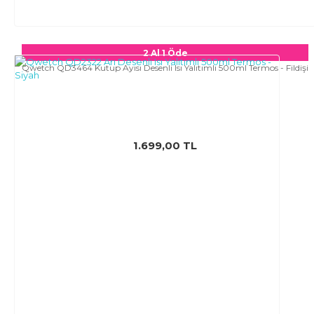
2 Al 1 Öde
Qwetch QD3464 Kutup Ayısı Desenli Isı Yalıtımlı 500ml Termos - Fildişi
1.699,00 TL