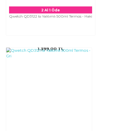
2 Al 1 Öde
Qwetch QD3122 Isı Yalıtımlı 500ml Termos - Haki
1.399,00 TL