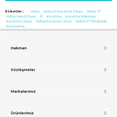
Etiketler :
Veltia
Veltia El Kurutma Cihazı
Veltia V7
Veltia Hand Dryer
El
Kurutma
Kurutma Makinesi
Kurutma Cihazı
Veltia Kurutma Cihazı
Veltia V7 TRI-Blade
El Kurutma
Hakman
Sözleşmeler
Markalarımız
Ürünlerimiz