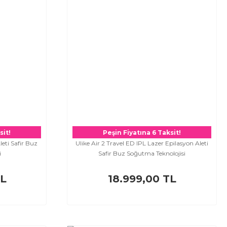
sit!
Peşin Fiyatına 6 Taksit!
leti Safir Buz
Ulike Air 2 Travel ED IPL Lazer Epilasyon Aleti
i
Safir Buz Soğutma Teknolojisi
TL
18.999,00 TL