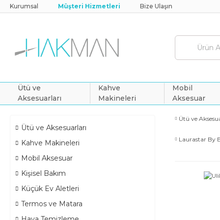
Kurumsal
Müşteri Hizmetleri
Bize Ulaşın
Ütü ve
Kahve
Mobil
Aksesuarları
Makineleri
Aksesuar
Ütü ve Aksesua
Ütü ve Aksesuarları
Laurastar By
Kahve Makineleri
Mobil Aksesuar
Kişisel Bakım
Küçük Ev Aletleri
Termos ve Matara
Hava Temizleme