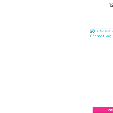
1
Peş