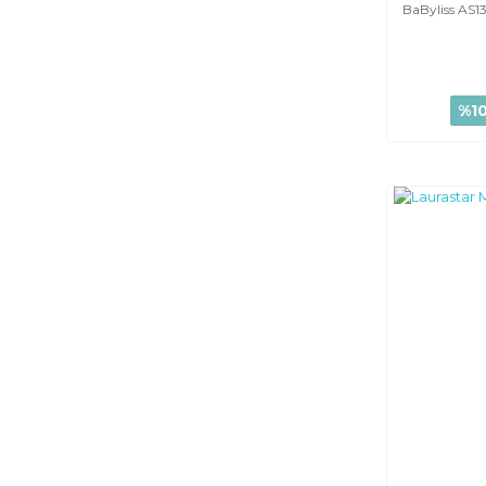
BaByliss AS13
%1