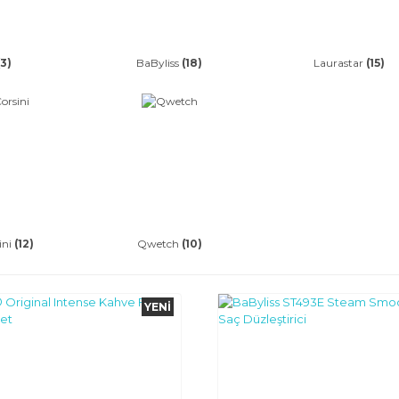
(3)
BaByliss
(18)
Laurastar
(15)
ini
(12)
Qwetch
(10)
YENI