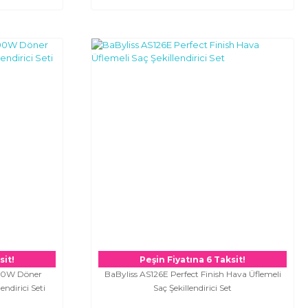
sit!
Peşin Fiyatına 6 Taksit!
000W Döner
BaByliss AS126E Perfect Finish Hava Üflemeli
endirici Seti
Saç Şekillendirici Set