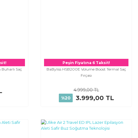
sit!
Peşin Fiyatına 6 Taksit!
 Buharlı Saç
BaByliss HSB200E Volume Boost Termal Saç
Fırçası
L
4.999,00 TL
3.999,00 TL
%20