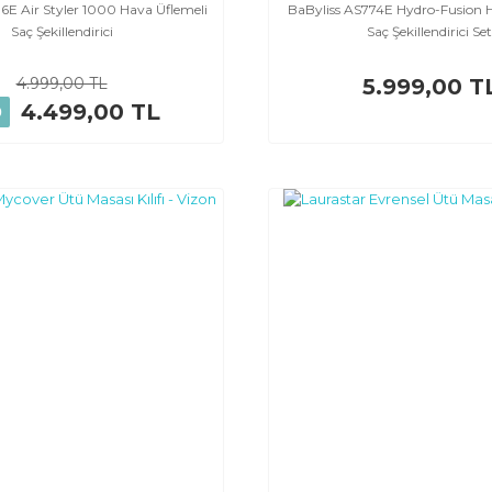
6E Air Styler 1000 Hava Üflemeli
BaByliss AS774E Hydro-Fusion H
Saç Şekillendirici
Saç Şekillendirici Set
4.999,00 TL
5.999,00 T
4.499,00 TL
0