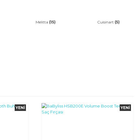
Melitta
(15)
Cuisinart
(5)
YENI
YENI