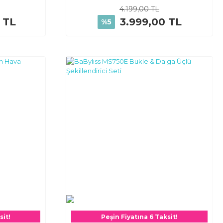
4.199,00 TL
 TL
3.999,00 TL
%5
sit!
Peşin Fiyatına 6 Taksit!