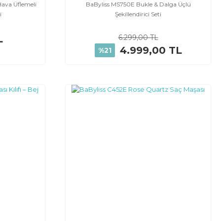
ava Üflemeli
BaByliss MS750E Bukle & Dalga Üçlü
i
Şekillendirici Seti
L
6.299,00 TL
4.999,00 TL
%21