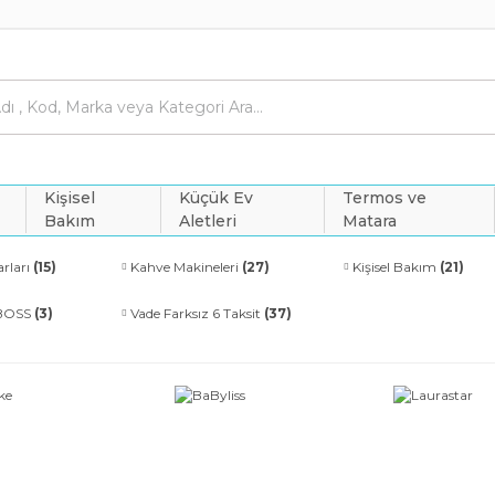
Kişisel
Küçük Ev
Termos ve
Bakım
Aletleri
Matara
rları
(15)
Kahve Makineleri
(27)
Kişisel Bakım
(21)
 BOSS
(3)
Vade Farksız 6 Taksit
(37)