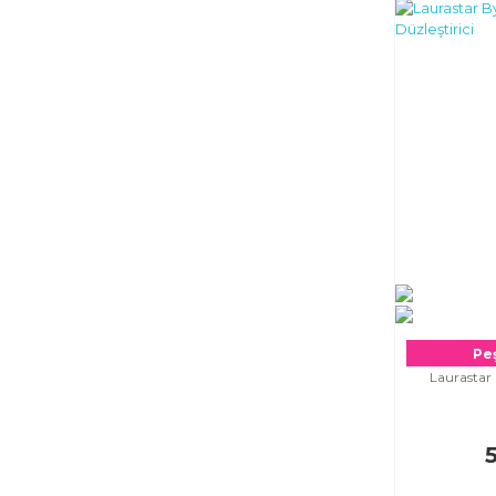
Peş
Laurastar 