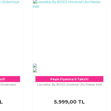
sit!
Peşin Fiyatına 6 Taksit!
y Ütülemeye
Laurastar By BOSS Universal Ütü Masası Kılıfı
L
5.999,00 TL