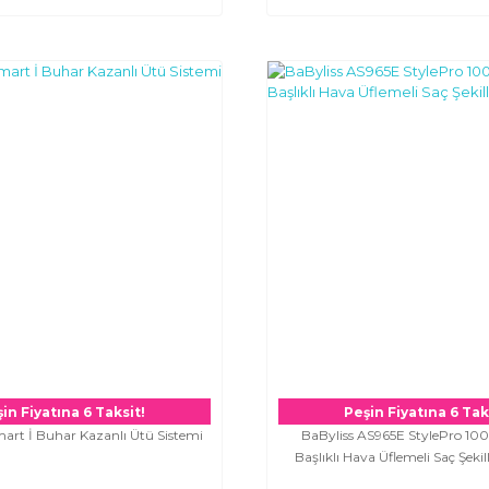
in Fiyatına 6 Taksit!
Peşin Fiyatına 6 Tak
art İ Buhar Kazanlı Ütü Sistemi
BaByliss AS965E StylePro 1
Başlıklı Hava Üflemeli Saç Şekill